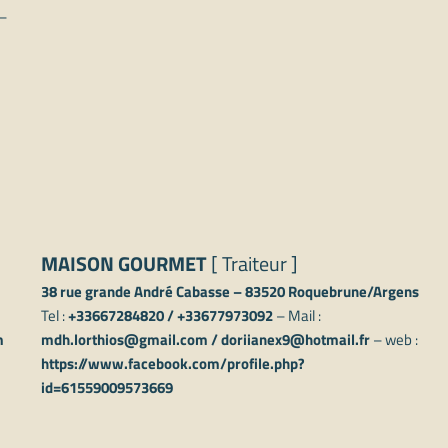
–
MAISON GOURMET
[ Traiteur ]
38 rue grande André Cabasse – 83520 Roquebrune/Argens
Tel :
+33667284820
/
+33677973092
– Mail :
m
mdh.lorthios@gmail.com
/
doriianex9@hotmail.fr
– web :
https://www.facebook.com/profile.php?
id=61559009573669