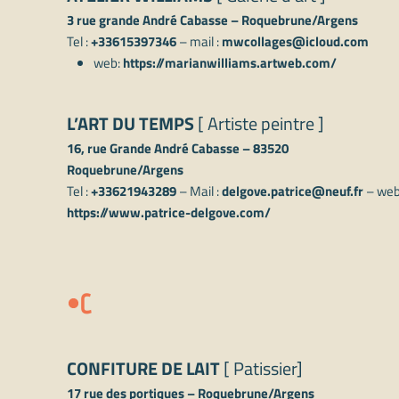
3 rue grande André Cabasse – Roquebrune/Argens
Tel :
+33615397346
– mail :
mwcollages@icloud.com
web:
https://marianwilliams.artweb.com/
L’ART DU TEMPS
[ Artiste peintre ]
16, rue Grande André Cabasse – 83520
Roquebrune/Argens
Tel :
+33621943289
– Mail :
delgove.patrice@neuf.fr
– web
https://www.patrice-delgove.com/
C
CONFITURE DE LAIT
[ Patissier]
17 rue des portiques – Roquebrune/Argens