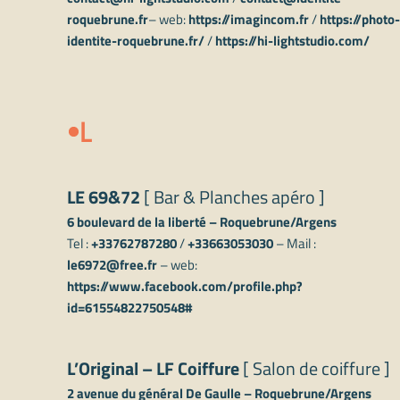
roquebrune.fr
– web:
https://imagincom.fr
/
https://photo-
identite-roquebrune.fr/
/
https://hi-lightstudio.com/
L
LE 69&72
[ Bar & Planches apéro ]
6 boulevard de la liberté – Roquebrune/Argens
Tel :
+33762787280
/
+33663053030
– Mail :
le6972@free.fr
– web:
https://www.facebook.com/profile.php?
id=61554822750548#
L’Original – LF Coiffure
[ Salon de coiffure ]
2 avenue du général De Gaulle – Roquebrune/Argens