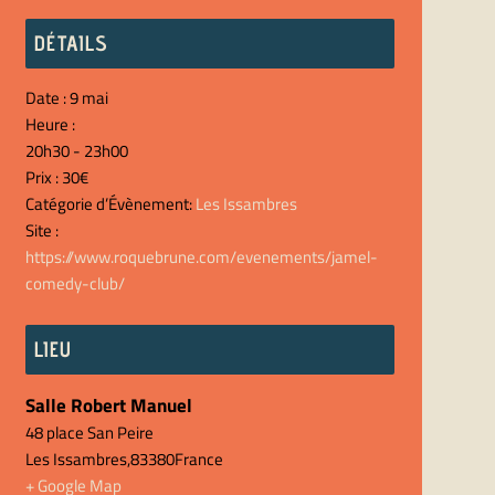
DÉTAILS
Date :
9 mai
Heure :
20h30 - 23h00
Prix :
30€
Catégorie d’Évènement:
Les Issambres
Site :
https://www.roquebrune.com/evenements/jamel-
comedy-club/
LIEU
Salle Robert Manuel
48 place San Peire
Les Issambres
,
83380
France
+ Google Map