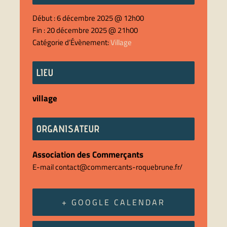
Début :
6 décembre 2025 @ 12h00
Fin :
20 décembre 2025 @ 21h00
Catégorie d’Évènement:
Village
LIEU
village
ORGANISATEUR
Association des Commerçants
E-mail
contact@commercants-roquebrune.fr/
+ GOOGLE CALENDAR